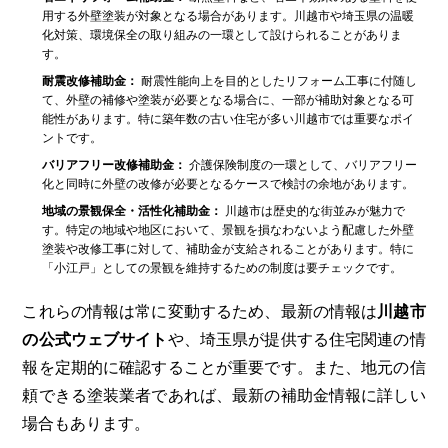
用する外壁塗装が対象となる場合があります。川越市や埼玉県の温暖
化対策、環境保全の取り組みの一環として設けられることがありま
す。
耐震改修補助金：
耐震性能向上を目的としたリフォーム工事に付随し
て、外壁の補修や塗装が必要となる場合に、一部が補助対象となる可
能性があります。特に築年数の古い住宅が多い川越市では重要なポイ
ントです。
バリアフリー改修補助金：
介護保険制度の一環として、バリアフリー
化と同時に外壁の改修が必要となるケースで検討の余地があります。
地域の景観保全・活性化補助金：
川越市は歴史的な街並みが魅力で
す。特定の地域や地区において、景観を損なわないよう配慮した外壁
塗装や改修工事に対して、補助金が支給されることがあります。特に
「小江戸」としての景観を維持するための制度は要チェックです。
これらの情報は常に変動するため、最新の情報は
川越市
の公式ウェブサイト
や、埼玉県が提供する住宅関連の情
報を定期的に確認することが重要です。また、地元の信
頼できる塗装業者であれば、最新の補助金情報に詳しい
場合もあります。