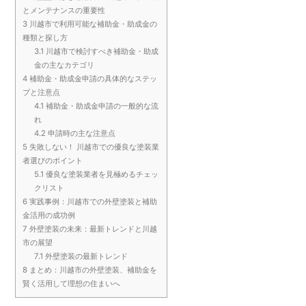
とメンテナンスの重要性
3
川越市で利用可能な補助金・助成金の
種類と探し方
3.1
川越市で検討すべき補助金・助成
金の主なカテゴリ
4
補助金・助成金申請の具体的なステッ
プと注意点
4.1
補助金・助成金申請の一般的な流
れ
4.2
申請時の主な注意点
5
失敗しない！ 川越市での優良な塗装業
者選びのポイント
5.1
優良な塗装業者を見極めるチェッ
クリスト
6
実践事例：川越市での外壁塗装と補助
金活用の成功例
7
外壁塗装の未来：最新トレンドと川越
市の展望
7.1
外壁塗装の最新トレンド
8
まとめ：川越市の外壁塗装、補助金を
賢く活用して理想の住まいへ