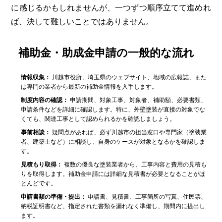
に感じるかもしれませんが、一つずつ順序立てて進めれ
ば、決して難しいことではありません。
補助金・助成金申請の一般的な流れ
情報収集：
川越市役所、埼玉県のウェブサイト、地域の広報誌、また
は専門の業者から最新の補助金情報を入手します。
制度内容の確認：
申請期間、対象工事、対象者、補助額、必要書類、
申請条件などを詳細に確認します。特に、外壁塗装が直接の対象でな
くても、関連工事として認められるかを確認しましょう。
事前相談：
疑問点があれば、必ず川越市の担当窓口や専門家（塗装業
者、建築士など）に相談し、自身のケースが対象となるかを確認しま
す。
見積もり取得：
複数の優良な塗装業者から、工事内容と費用の見積も
りを取得します。補助金申請には詳細な見積書が必要となることがほ
とんどです。
申請書類の準備・提出：
申請書、見積書、工事箇所の写真、住民票、
納税証明書など、指定された書類を漏れなく準備し、期間内に提出し
ます。