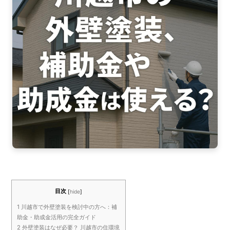
o
o
k
目次
[
hide
]
1
川越市で外壁塗装を検討中の方へ：補
助金・助成金活用の完全ガイド
2
外壁塗装はなぜ必要？ 川越市の住環境