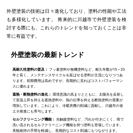
外壁塗装の技術は日々進化しており、塗料の性能や工法
も多様化しています。 将来的に川越市で外壁塗装を検
討する際にも、これらのトレンドを知っておくことは非
常に有益です。
外壁塗装の最新トレンド
高耐久性塗料の普及：
フッ素塗料や無機塗料など、耐久年数が15～20
年と長く、メンテナンスサイクルを延ばせる塗料が主流になりつつあ
ります。初期費用は高めですが、長期的に見ればコストパフォーマン
スに優れます。
遮熱・断熱塗料の進化：
環境意識の高まりとともに、太陽光を反射し
て室温上昇を抑える遮熱塗料や、熱の伝導を抑える断熱塗料の需要が
増加しています。これにより、冷暖房費の削減に貢献し、川越市の省
エネ推進にも寄与します。
セルフクリーニング機能：
光触媒塗料など、汚れが付きにくく、雨で
洗い流されるセルフクリーニング機能を持つ塗料も登場しています。
美観維持の手間を軽減し、長期的なコスト削減にもつながります。