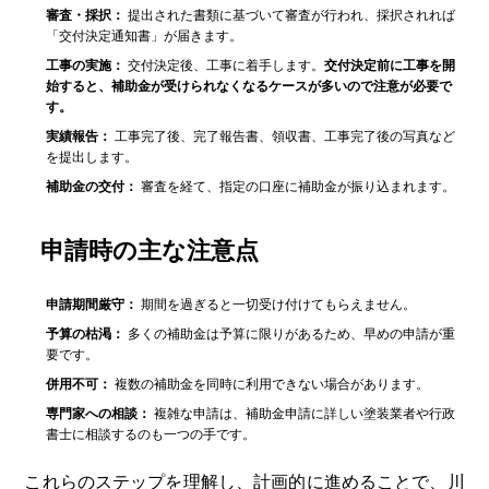
審査・採択：
提出された書類に基づいて審査が行われ、採択されれば
「交付決定通知書」が届きます。
工事の実施：
交付決定後、工事に着手します。
交付決定前に工事を開
始すると、補助金が受けられなくなるケースが多いので注意が必要で
す。
実績報告：
工事完了後、完了報告書、領収書、工事完了後の写真など
を提出します。
補助金の交付：
審査を経て、指定の口座に補助金が振り込まれます。
申請時の主な注意点
申請期間厳守：
期間を過ぎると一切受け付けてもらえません。
予算の枯渇：
多くの補助金は予算に限りがあるため、早めの申請が重
要です。
併用不可：
複数の補助金を同時に利用できない場合があります。
専門家への相談：
複雑な申請は、補助金申請に詳しい塗装業者や行政
書士に相談するのも一つの手です。
これらのステップを理解し、計画的に進めることで、川